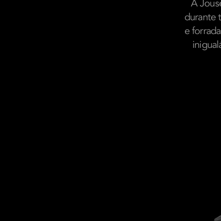
A Jouse
durante 
e forrad
inigua