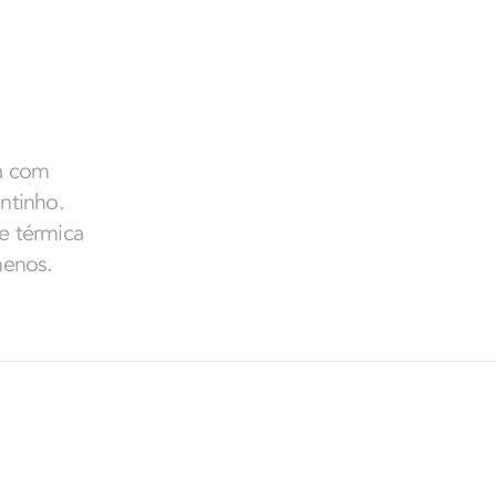
da com
entinho.
e térmica
menos.