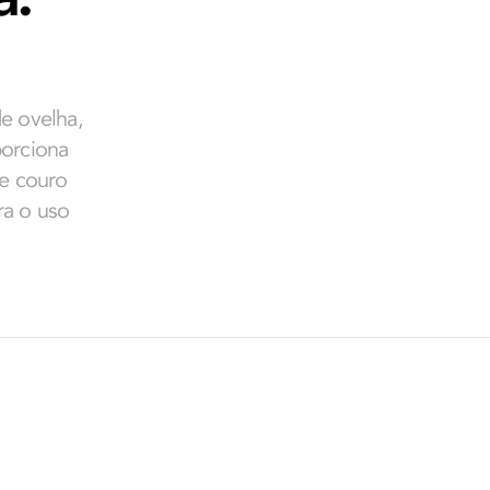
e ovelha,
porciona
de couro
ra o uso