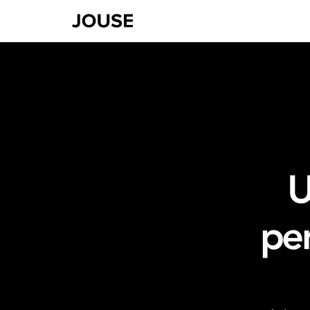
U
per