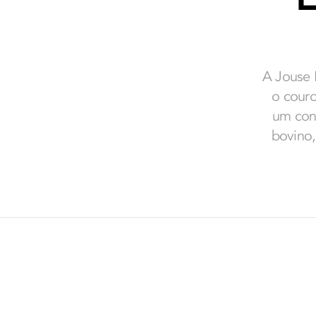
A Jouse 
o couro
um conf
bovino,