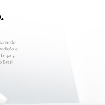
.
cionando
radição e
 Legacy.
 Brasil.