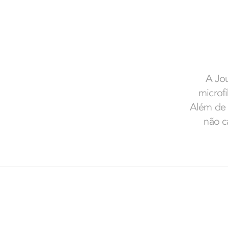
A Jou
microfi
Além de 
não c