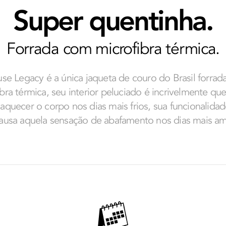
Super quentinha.
Forrada com microfibra térmica.
se Legacy é a única jaqueta de couro do Brasil forra
bra térmica, seu interior peluciado é incrivelmente qu
aquecer o corpo nos dias mais frios, sua funcionalidad
ausa aquela sensação de abafamento nos dias mais a