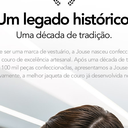
Um legado histórico
Uma década de tradição.
e ser uma marca de vestuário, a Jouse nasceu confec
 couro de excelência artesanal. Após uma década de t
 100 mil peças confeccionadas, apresentamos a Jouse
ivamente, a melhor jaqueta de couro já desenvolvida no