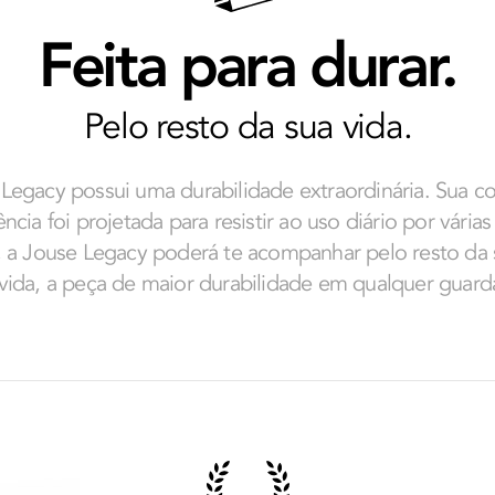
Feita para durar.
Pelo resto da sua vida.
Legacy possui uma durabilidade extraordinária. Sua c
ncia foi projetada para resistir ao uso diário por vária
, a Jouse Legacy poderá te acompanhar pelo resto da 
ida, a peça de maior durabilidade em qualquer guard