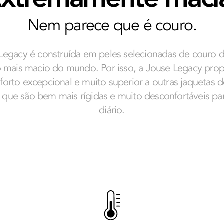
Nem parece que é couro.
Legacy é construída em peles selecionadas de couro d
 mais macio do mundo. Por isso, a Jouse Legacy pro
orto excepcional e muito superior a outras jaquetas 
 que são bem mais rígidas e muito desconfortáveis pa
diário.