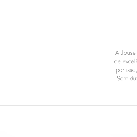
A Jouse 
de excelê
por isso
Sem dúv