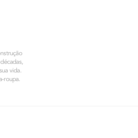
onstrução
s décadas,
sua vida.
a-roupa.